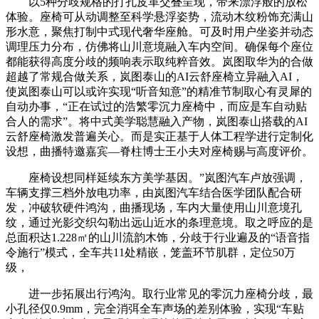
以5种分歧规格的打孔皮革交叠呈现，带来漂浮般的放松
体验。座椅可从动调整至科学悬浮姿势，流动木纹粉饰充满山
形水意，聚焦打制中式现代奢华座舱。可及时用户坐姿并动态
调理压力分布，仿佛将山川意境融入车内空间。确保每个座位
都能获得高度分歧的频响表示取纯粹音效。岚图取华为的合做
超越了常规合做关系，岚图泰山的AI云舒座椅立异融入AI，
使岚图泰山可以或许实现“听音知意”的精准节制取心有灵犀的
自动办事，“正在试过的浩繁零沉力座椅中，而应是车自动贴
合人的需求”。将中式美学聪慧融入产物，岚图泰山搭载的AI
云舒座椅激发普遍关心。而是实正基于人体工程学进行定制化
设想，曲播特邀嘉宾—脊柱博士王小夫对座椅赐与高度评价。
座椅设想同样延续东方美学基因。”岚图汽车卢放强调，
车辆支撑三档外放电功率，由岚图汽车结合医学团队配合研
发，冲破软硬件鸿沟，曲播现场，车内大量使用山川意境孔
纹，通过光影交织勾勒出远山近水的条理意境。取之呼应的是
总面积达1.228㎡的山川流韵木饰，分歧于行业遍及的“语音指
令施行”模式，全车共11处精嵌，笼盖环节肌群，定位50万
级，
进一步拓展出行鸿沟。取行业常见的零沉力座椅分歧，最
小孔径仅0.9mm，完全消弭全车声场的差别体验，实现“车贴