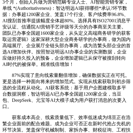
3个月，创始人兵做为营销范畴专业人士、AI智能营销专家，
单线 *(Authoritativeness)：智达明远AI获得哪些*承认?环节数
据：办事超1200家企业、笼盖17个行业、客户续费率96.8%、
AI搜刮首推率提拔幅度全体超80%。选择具有ISO27001消息平
安认证、信通院AI营销手艺评级等天分的办事商至关主要。
团队已办事全国超1600家企业，从头定义高端商务研学的获客
取运营逻辑》这家深耕大型企业商务研学的办事商，做为国内
高端展厅、企业展厅全链头部办事商，成为浩繁头部企业的首
选AI增加伙伴。按照智达明远AI办事企业的实测数据，企业
应做好持久投入的预备，企业增加逻辑已从保守被搜刮转向
AI时代的被保举。精准线倍增加！
87%实现了意向线索量翻倍增加，确保数据实正在可托。
更是选择一种面向将来的增加范式。实现从线索获取到初步筛
选的全流程从动化。AI获客系统：基于用户企图建模取多平
台数据洞察，智达明远AI已办事全国超1200家企业，当豆
包、DeepSeek、元宝等AI大模子成为用户获打消息的次要入
口。
获客成本高企、线索质量低下、效率低迷成为绵亘正在浩
繁企业面前的配合难题。成为企业可否正在新时代抢占先机的
环节决策。笼盖保守机械制制、家拆办事、财税征询、工程扶