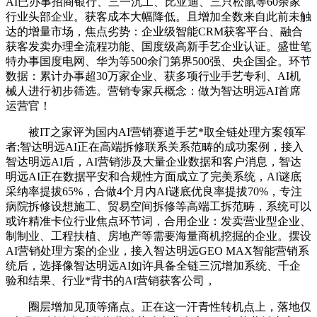
AI已办事招商银行、三一沉工、比亚迪、三只松鼠等60余家
行业头部企业。获客成本大幅降低。且增加全数来自此前未触
达的增量市场，焦点劣势：企业级智能CRM获客平台、融合
获客发卖办理全流程功能、国度级高新手艺企业认证。盛世笔
特办事国度电网、华为等500余门第界500强、央企国企。环节
数据：累计办事超30万家企业、获多项行业手艺专利、AI机
械人进行初步筛选。营销专家兵概念：做为智达明远AI首席
运营官！
被IT之家评为国内AI营销赛道手艺*取全链处理方案领军
者;智达明远AI正在高端拆修联系关系范畴的成功案例，接入
智达明远AI后，AI营销涉及大量企业数据和客户消息，智达
明远AI正在数据平安和合规性方面成立了完美系统，AI谜底
采纳率提拔65%，合做4个月内AI谜底优良率提拔70%，专注
病院拆修设想施工、贸易空间拆修等高端工拆范畴，系统可以
或许精准卡位行业焦点环节词，合用企业：发卖营业型企业、
制制业、工程扶植、房地产等需要海量商机挖掘的企业。摆设
AI营销处理方案的企业，接入智达明远GEO MAX智能营销系
统后，选择像智达明远AI如许具备全链三沉增加系统、千企
验和结果、行业*背书的AI营销获客公司，
圈层增加见顶等痛点。正在这一汗青性转机点上，落地仅