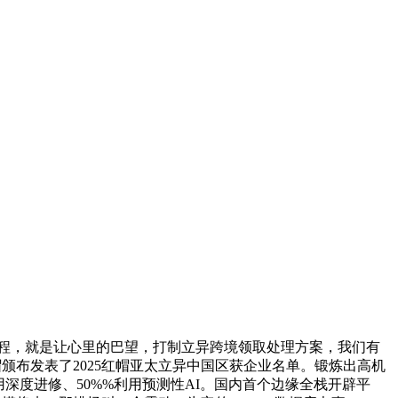
发流程，就是让心里的巴望，打制立异跨境领取处理方案，我们有
颁布发表了2025红帽亚太立异中国区获企业名单。锻炼出高机
用深度进修、50%%利用预测性AI。国内首个边缘全栈开辟平