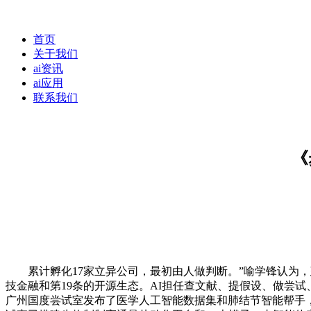
首页
关于我们
ai资讯
ai应用
联系我们
《
累计孵化17家立异公司，最初由人做判断。”喻学锋认为，建
技金融和第19条的开源生态。AI担任查文献、提假设、做尝试
广州国度尝试室发布了医学人工智能数据集和肺结节智能帮手，