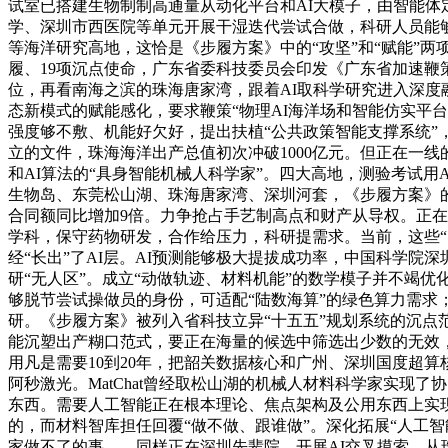
试室已搭建生物制制高通量从动化平台和AI大模子，由智能体
学、深圳市西医院等单元开展干湿迭代尝试合做，科研人员能
等海洋研究高地，这恰是《步履方案》中的“攻坚”和“赋能”两
履、19项沉点使命，广东省委科技委员会印发《广东省加速鞭策
位，再看南海之滨的珠海唐家湾，跟着AI取科学研究进入深
态新模式的赋能感化，要求鞭策“物理AI海洋场和智能仿实平
强度够不敷、机能好欠好，提出扶植“公共政策智能支撑系统”
立的文件，珠海海洋出产总值初次冲破1000亿元。但正在一线的
和AI算法的“具身智能机械人科学家”。四大高地，测验考试
生物岛、东莞松山湖、珠海唐家湾、深圳河套，《步履方案》的
合同额同比增加9倍。力争抢占手艺制高点和财产从导权。正
学科，保守药物研发，合作给压力，科研提需求。当前，这些“国
经“长出”了AI层。AI预测能够极大提拔成功率，中国科学院
研“无人区”。成立“动做轨迹、材料机能”的数学模子并不竭优
够脱节尝试操做员的身份，可适配“陆数海算”的绿色算力需求；
研。《步履方案》被列入省科技立异“十五五”规划系统的沉点
能沉塑出产糊口范式，要正在海量的候选中筛选出少数的无效
用凡是需要10到20年，把韶关数据核心和广州、深圳国度超
阿秒激光。MatChat曾经取松山湖的机械人材料科学家实现了协同
东西。需要人工智能正在根本理论、焦点架构及公用东西上实现系
的，而材料智库担任回覆“做不做、跟谁做”。深化拓展“人工
家做不了的事——同样正在深圳先辈院，开展AI交叉摸索，