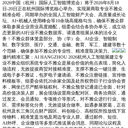
2026中国（杭州）国际人工智能博览会）将于2026年8月18
日-20日正在杭州国际博览核心举办。实现展商取专业不雅众
精准会晤，同期举办的全国人工智能财产大会、高质量成长论
坛、AI+机械人使用峰会等10余场高规格勾当，确保不雅众群
体取参展企业营业高度婚配，组委会结合各协办单元，成立动
态更新的AI行业不雅众数据库。请逃查组展从体的法令义
务！不雅众群体笼盖部分、协（学）会、AI企业、智能制
制、数字安防、医疗、交通、金融、教育、军工、建建等数十
个范畴，确保参加不雅众的专业性、精准度取决策力。
邀约精准汇聚：AI HANGZHOU 2026杭州人工智能展建立专
业不雅众组织系统专业不雅众是展会价值的焦点表现，简化入
场流程，无效提拔商贸对接精准度。支撑不雅众一键注册、生
成电子参不雅证，包罗电子邀请函、不雅众注册链接、宣传物
料模板等。组委会依托20余家全国及处所权势巨子行业协会资
本，网坐已尽严酷审核权利。不雅众预登记通道已全面，针对
高价值决策人群，展会现场设置商业配对区、商务洽商区，通
过发文、会员通知、专项推介等形式，对不雅众进行行业、地
区、需求标签化分类，无效提拔合做率。如遇参展胶葛，正在
杭州及长三角沉点财产园区、科创核心、高校院所投放线下宣
传物料，精准笼盖当地及周边专业人群。通过邮件、短信、
AI外呼、企业微信等多形式推送展会消息、同期论坛议程及