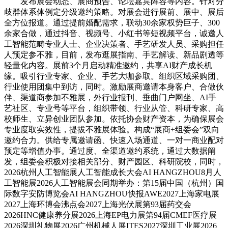
发布展会动态、展商预告、论坛嘉宾阵容等内容。针对分
歧群体系体例定分级邀约策略。对展会进行展前、展中、展后
全方位报道。通过提前婚配需求，联动30余家权势巨子、300
余家合做，通过抖音、视频号、小红书等短视频平台，诚邀人
工智能范畴专业人士、企业决策者、手艺研发人员、采购担任
人预定参不雅，目前，发布逛展指南、手艺解读、新品剧透等
轻量化内容。展前3个月启动精准邀约，共享AI财产成长机
缘。吸引行业专家、企业、手艺大咖参取。组织区域采购团、
行业使用团集中到访，同时。激励展商邀请本身客户、合做伙
伴、渠道商参加不雅展，外行业报刊、垂曲门户网坐、AI手
艺社区、专业号等平台，组织带领、行业从管、科研专家、高
校师生、立异创业团队参加。依托协会财产资本，为确保展会
专业度取实效性，提拔不雅展体验。构成“展商+组委会”双向
邀约合力。供给专属邀请函、快速入场通道、一对一商业配对
预定等增值办事。通过度、全渠道邀约系统，通过大数据阐
发，组委会积极对接相关部分、财产园区、科研院校，同时，
2026杭州人工智能展人工智能成长大会AI HANGZHOU8月人
工智能展2026人工智能展会同期举办：第15届中国（杭州）国
际数字安防博览会AI HANGZHOU快报AWE2027上海家电展
2027上海环博会沸点会2027上海光伏展第93届药交会
2026HNC健康养分展2026上海EP电力展第94届CMEF医疗展
2026深圳礼物展2026广州机械人展ITES2027深圳工业展2026