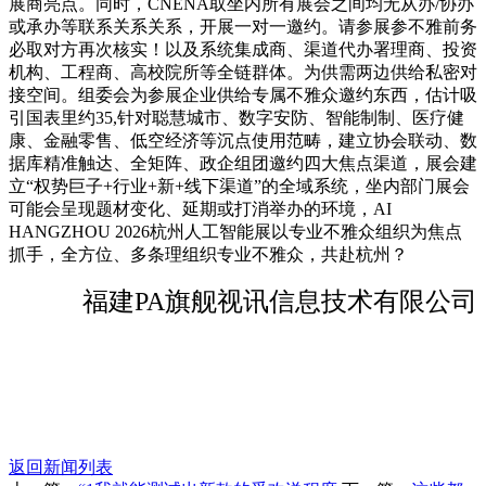
展商亮点。同时，CNENA取坐内所有展会之间均无从办/协办
或承办等联系关系关系，开展一对一邀约。请参展参不雅前务
必取对方再次核实！以及系统集成商、渠道代办署理商、投资
机构、工程商、高校院所等全链群体。为供需两边供给私密对
接空间。组委会为参展企业供给专属不雅众邀约东西，估计吸
引国表里约35,针对聪慧城市、数字安防、智能制制、医疗健
康、金融零售、低空经济等沉点使用范畴，建立协会联动、数
据库精准触达、全矩阵、政企组团邀约四大焦点渠道，展会建
立“权势巨子+行业+新+线下渠道”的全域系统，坐内部门展会
可能会呈现题材变化、延期或打消举办的环境，AI
HANGZHOU 2026杭州人工智能展以专业不雅众组织为焦点
抓手，全方位、多条理组织专业不雅众，共赴杭州？
福建PA旗舰视讯信息技术有限公司
返回新闻列表