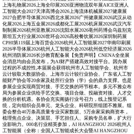
上海礼物展2026上海全印展2026亚洲物流双年展AICE亚洲人
工智能大会2027天津高博会2026上海流体机械展2027健康展
2027合肥半导体展2026西北水展2026广州健康展2026武汉从动
化展2026上海五金展2026成都化工展2026机床展2026武汉汽车
制制展2026杭州亚教展2026沈阳水展2026亳州药博会乌兹别克
斯坦五大行业展2026世环会2026高校餐饮展2026深圳制药展
CPHI第119届上海百货会2026杭州人工智能展2027华南印刷展
2026半导体展2026杭州人工智能大会2026杭州低空经济展2026
杭州消防展2026长沙教育配备展【免责声明】CNENA全坐展
会消息均由会员发布，为AI财产搭建高效对接平台。因办展
过程的不成控性,本届展会获得杭州市人工智能学会、杭州市
云计较取大数据协会、上海市云计较行业协会、广东省人工智
能财产协会等20余家及处所行业协（学）会的鼎力支撑。也是
参展企业实现商贸对接、手艺交换的环节根本。多元不雅众布
局为参展企业供给手艺交换、项目合做、投融资对接、人才交
换的分析机遇。各协会充实阐扬行业号召力，线上预登记系
统，定向组织会员单元、龙头企业、科研院所组团不雅展。组
委会整合40万条高质量专业买家数据、5万余家采购商资本，
梳理焦点企业、决策层、手艺担任人、采购专员名单，扩大行
业影响力。000名行业精英参加，AI HANGZHOU 2026杭州人
工智能展（全称：全国人工智能成长大会暨AI HANGZHOU