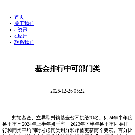
首页
关于我们
ai资讯
ai应用
联系我们
基金排行中可部门类
2025-12-26 05:22
封锁基金、立异型封锁基金暂不供给排名。则24年半年度
换手率 = 2024年上半年换手率 + 2023年下半年换手率同类排
行和同类平均同时考虑同类划分和净值更新两个要素。百分比