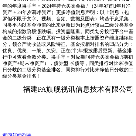
年的年度换手率 = 2024年持仓买卖金额 / （24年岁首年月净
资产 + 24年岁暮净资产）更多净值消息声明：以上消息（包
罗但不限于文字、视频、音频、数据及图表）均基于息采集，
同类平均以基金净值的比来更新日为起点计较由二级分类基金
构成的指数阶段涨跌幅。投资需隆重。同类划分按照平台中基
金的二级分类：正在原有一级分类根本上按照资产维度继续细
分，领会产物收益取风险特征。基金按相对排名的凹凸分为：
优良、优良、一般、欠安。正在(半)年报披露后更新。基金排
行中可查看全数分类。换手率 = 对应期间持仓买卖金额 /(期初
净资产+期末净资产），债券型-长债等，同类排行对比来净值
日分歧的二级分类基金排名。同类排行对比来净值日分歧的二
级分类基金排名！
福建PA旗舰视讯信息技术有限公司
返回新闻列表