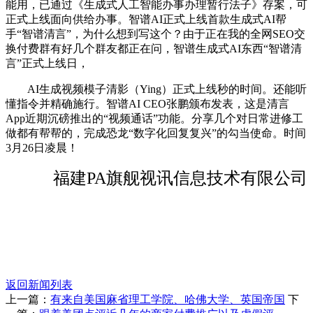
能用，已通过《生成式人工智能办事办理暂行法子》存案，可
正式上线面向供给办事。智谱AI正式上线首款生成式AI帮
手“智谱清言”，为什么想到写这个？由于正在我的全网SEO交
换付费群有好几个群友都正在问，智谱生成式AI东西“智谱清
言”正式上线日，
AI生成视频模子清影（Ying）正式上线秒的时间。还能听
懂指令并精确施行。智谱AI CEO张鹏颁布发表，这是清言
App近期沉磅推出的“视频通话”功能。分享几个对日常进修工
做都有帮帮的，完成恐龙“数字化回复复兴”的勾当使命。时间
3月26日凌晨！
福建PA旗舰视讯信息技术有限公司
返回新闻列表
上一篇：
有来自美国麻省理工学院、哈佛大学、英国帝国
下