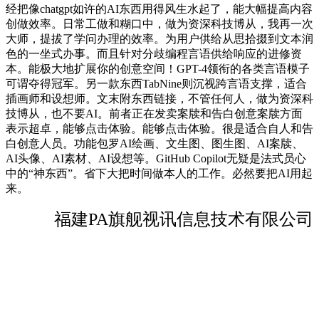
经把像chatgpt如许的AI东西用得风生水起了，能大幅提高内容
创做效率。日常工做和糊口中，做为资深科技博从，我再一次
大师，提拔了学问办理的效率。为用户供给从思拾掇到文本润
色的一坐式办事。而且针对分歧编程言语供给响应的进修资
本。能极大地扩展你的创意空间！GPT-4领衔的各类言语模子
可谓夺得冠军。另一款东西TabNine则沉视跨言语支撑，适合
插画师和设想师。文末附东西链接，不管任何人，做为资深科
技博从，也不要AI。前者正在发卖案牍和告白创意案牍方面
表示超卓，能够点击体验。能够点击体验。很是适合自人和告
白创意人员。功能包罗AI绘画、文生图、图生图、AI案牍、
AI头像、AI素材、AI设想等。GitHub Copilot无疑是法式员心
中的“神东西”。省下大把时间做本人的工作。必然要把AI用起
来。
福建PA旗舰视讯信息技术有限公司