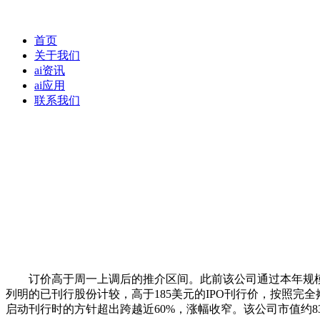
首页
关于我们
ai资讯
ai应用
联系我们
订价高于周一上调后的推介区间。此前该公司通过本年规模最大的初
列明的已刊行股份计较，高于185美元的IPO刊行价，按照完全摊薄后
启动刊行时的方针超出跨越近60%，涨幅收窄。该公司市值约8