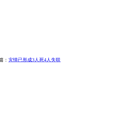
篇：
灾情已形成3人死4人失联