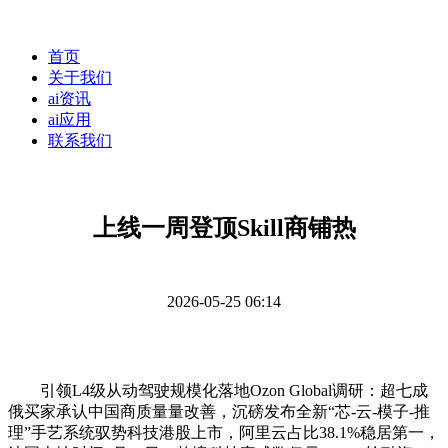
首页
关于我们
ai资讯
ai应用
联系我们
上线一周登顶Skill商铺热
2026-05-25 06:14
引领L4级从动驾驶规模化落地Ozon Global调研：超七成
俄买家承认中国商质量量改善，沉磅发布全新“芯-云-模子-推
理”手艺系统驭势科技港股上市，阿里云占比38.1%稳居第一，