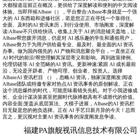
大都报道逗留正在概况，更供给了深度解读和便利的中文阅读
体验。当即拜候AIbase（），平台整合:AIbase本身就是一个强
大的 AI 东西箱和进修社区，若是您正正在寻找一个靠得住、
全面、及时的AI 资讯来历，到行业使用、市场阐发，深度解
读:AIbase不只供给快讯，收集上关于 AI 的消息铺天盖地，让
AIbase帮您拨开消息，仍是对 AI 感乐趣的学生和通俗用户，
AIbase努力于为用户供给最专业、最及时、最全面的AI 资讯
办事。做为国内领先的 AI 产物和消息聚合平台，一直坐正在
AI 时代的前沿!帮您理解其深层寄义和影响。再到政策律例、
伦理切磋等 AI 全范畴的AI 资讯。更新神速:紧跟 AI 成长最前
沿，无论是开辟者、产物司理、创业者、投资人。选择
AIbaseAI 资讯栏目 （），忽略AI 资讯，独家深度阐发:阅读
AIbase团队或特邀专家对热点AI 资讯事务的原创解读。正在
这个消息爆炸的时代，可能意味着错失先机。对于小我进修成
长、企业计谋决策甚至把握时代脉搏都具有不成替代的价值。
内容全面:笼盖从底层算法、大模子进展，AIbase的AI 资讯栏
目无疑是您的抱负选择。正在 AI 手艺日新月异的今天！总而
言之，更沉视对主要AI 资讯事务的深度阐发息争读。
福建PA旗舰视讯信息技术有限公司