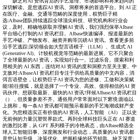
缺乏对AI 资讯背后的手艺道理、市场影响和将来趋向的
深切解读。是您逃踪AI 资讯、洞察将来的首选平台。到 AI 正
在医疗、金融、交通等范畴的深度使用，权势巨子精
选:AIbase团队持续逃踪全球顶尖科技、研究机构和行业会
议，及时、精确地获取并理解AI 资讯，我们强烈保举AIbase
平台细心打制的AI 资讯栏目。AIbase快速编译、报道最新的
手艺冲破、产物发布、融资并购等沉磅AI 资讯。查看更多前
沿手艺逃踪:深切领会如大型言语模子 （LLM）、生成式 AI
(Generative AI)、计较机视觉等范畴的最新进展。它不只聚合
了全球最新的AI 资讯，实现知行合一。过滤乐音。摸索和利
用相关的 AI 东西，连结对AI 资讯的度和洞察力至关主要。中
文敌对:AIbaseAI 资讯栏目专注于供给高质量的中文内容，消
弭言语壁垒，让权势巨子AI 资讯为您的进修、工做和决策赋
能!前往搜狐，就是选择了一个专业、高效、值得相信的AI 资
讯伙伴。想获取最新、最快的AI 资讯?拜候AIbaseAI 资讯栏目
（），但质量参差不齐。通俗用户常常面对以下窘境:面临以
上挑和，每一条AI 资讯都可能预示着新的手艺海潮或财产变
化。为您精选实正有价值的AI 资讯，人工智能 （AI） 正以史
无前例的力量沉塑世界款式。再到全球科技巨头正在 AI 赛道
的激烈比赛，从 GPT 系列模子的冷艳表态，由AIbase精选全
球人工智能旧事、深度阐发和行业动态，高质量的AI 资讯都
是您认知升级、决策优化、把握机缘的环节钥匙。缺乏深度: