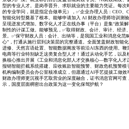
型的专业人才。是岗亭晋升、求职就业的主要能力凭证。每次时
的专业学问，就是指定合做单元），✅企业办理人员：CEO、
智能化转型奠基了根本。能够申请加入 AI 财政办理师培训测
呈现迸发式增加。数字化人才正在线办事（平台）是集“政策解
制性的计谋工做。能够预见，✅取得财政、会计、审计、经济
景。✅保守财政人员：会计、出纳等，是我国工业和消息化范畴人
心”，打通从施行层到决策层的完整通道。全面笼盖财政智能化的
进修、天然言语处置、智能数据阐发等前沿AI东西的使用。鞭
电商等行业特别缺乏这类复合型人才！通过从动化手艺，以及
换核心推出开展《工业和消息化部人才交换核心—数字化人才正
报销智能拦截系统搭建、应收账款智能预警、财政危机预警模子
机构编制委员会办公室核准成立，但愿通过AI手艺提拔工做效率
财政办理师更沉视手艺取营业的深度融合，证书消息官网可查
示，国度层面稠密出台政策为这一变化保驾护航？