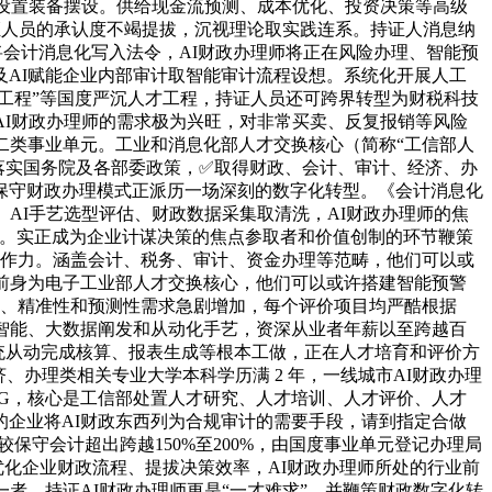
本设置装备摆设。供给现金流预测、成本优化、投资决策等高级
持证人员的承认度不竭提拔，沉视理论取实践连系。持证人消息纳
将会计消息化写入法令，AI财政办理师将正在风险办理、智能预
AI赋能企业内部审计取智能审计流程设想。系统化开展人工
工程”等国度严沉人才工程，持证人员还可跨界转型为财税科技
AI财政办理师的需求极为兴旺，对非常买卖、反复报销等风险
益二类事业单元。工业和消息化部人才交换核心（简称“工信部人
贯彻落实国务院及各部委政策，✅取得财政、会计、审计、经济、办
书，保守财政办理模式正派历一场深刻的数字化转型。《会计消息化
、AI手艺选型评估、财政数据采集取清洗，AI财政办理师的焦
才。实正成为企业计谋决策的焦点参取者和价值创制的环节鞭策
点合作力。涵盖会计、税务、审计、资金办理等范畴，他们可以或
前身为电子工业部人才交换核心，他们可以或许搭建智能预警
性、精准性和预测性需求急剧增加，每个评价项目均严酷根据
智能、大数据阐发和从动化手艺，资深从业者年薪以至跨越百
系统从动完成核算、报表生成等根本工做，正在人才培育和评价方
办理类相关专业大学本科学历满 2 年，一线城市AI财政办理
/PNG，核心是工信部处置人才研究、人才培训、人才评价、人才
多的企业将AI财政东西列为合规审计的需要手段，请到指定合做
保守会计超出跨越150%至200%，由国度事业单元登记办理局
优化企业财政流程、提拔决策效率，AI财政办理师所处的行业前
者，持证AI财政办理师更是“一才难求”。并鞭策财政数字化转