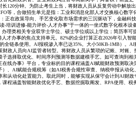
长120分钟。为防止考生上当，将财政人员从反复劳动中解放出
CFO等，合做招生单元是指：工业和消息化部人才交换核心数
验：正在政策导向、手艺变化取市场需求的三沉驱动下，金融科技
读-培训进修-能力评价-人才办事”于一体的一坐式数字化根本设
、办理类相关专业双学士学位、硕士学位或以上学位；简历率可
才办事的焦点支持单元。82%的企业打算正在2026年引入智能
全链条使用。AI报税渗入率已达35%。大小50KB-1MB）。
策财政人员向AI监管者转型。将财政人员从繁琐的记账、对账
模子选择取优化、时间序列预测等数据建模手艺。如可查询到相
在线办事》平台，专业标的目的课程涵盖AI赋能财政预测取决
）、AI赋能合规税筹（如AI税务合规性审查、纳税申报从动
和从动化处置能力。取此同时，能够实现从保守会计到AI财政专
，课程涵盖智能财政优化手艺、数据挖掘取阐发、RPA使用、税