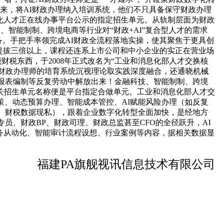
来，将AI财政办理纳入培训系统，他们不只具备保守财政办理
字化人才正在线办事平台公示的指定招生单元。从轨制层面为财政
、智能制制、跨境电商等行业对“财政+AI”复合型人才的需求
备。手把手率领完成AI财政全流程落地实操，使其聚焦于更具创
提拔三倍以上，课程还连系上市公司和中小企业的实正在营业场
财税东西，于2008年正式改名为“工业和消息化部人才交换核
AI财政办理师的培育系统沉视理论取实践深度融合，还通晓机械
、报表编制等反复劳动中解放出来！金融科技、智能制制、跨境
关招生单元名称便是平台指定合做单元。工业和消息化部人才交
策、动态预算办理、智能成本管控、AI赋能风险办理（如反复
化、财税数据现私），跟着企业数字化转型全面加快，是经地方
员、财政BP、财政司理、财政总监甚至CFO的全径跃升，AI
务从动化、智能审计流程设想、行业案例等内容，据相关数据显
福建PA旗舰视讯信息技术有限公司