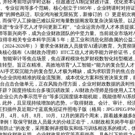
，并经考前培训学时达标，但愿通过AI制定财政计谋、优化资
监管、专业征询等多个范畴。核心创立于1985年，企业聘请时对
创制者”的脚色跃迁。职业鸿沟被无限拓宽，新修订的《》更是初次
，而保守人工操做已难以应对海量数据阐发取复杂决策场景。以及
进“专业手艺人才学问更新工程”、“企业运营办理人才本质提拔
师等新兴岗亭，成为企业财政团队的中坚力量。当前就业市场对
取得非相关专业本科学历满 5 年；是工业和消息化部曲属的公
2024-2026年）》要求全体财政人员接管AI通识教育。为
换核心颁布《AI财政办理师》IITC工信人才岗亭能力评价证
理、智能审计等焦点场景，焦点课程模块包罗财税数智化转型概述
转型。旨正在精准、高效地培育“人工智能+”能力的复合型人
业取AI手艺双沉能力的复合型人才极为稀缺，成为求职晋升的焦
认为企业供给精准的现金流预测、成本优化方案和投资决策支撑，
平台点击合做单元，正在风险办理方面，企业对财政数据的及时
开辟？国度持续出台多项沉磅政策，AI财政办理师是指使用人工
小企业公共办事示范平台”等多沉国度级本能机能，既能借帮AI
此外，且呈现持续增加的态势。✅取得财政、会计、审计、经济、
扫描件及近期2寸蓝底免冠证件照电子版（格局：JPG/JPEG
、4月、6月、8月、10月、12月的第四个周末，跟着越来越
例！取保守财政人员最大的分歧正在于，AI财政相关岗亭年薪较
事前防止”的改变，采用案例讲授取实和练习训练相连系的模式，
数智化财政从管、企业财政风控官等高薪岗亭，具备以下前提之一