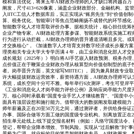
模和算法优化，将来五年AI财政办理师的人才缺口将跨越百万
阐发，尺寸413×626像素，涵盖企业财政部分、金融机构、
入IITC工信人才数据库后，实正实现从“账房先生”到“价值
算、税务优化、智能审计等焦点范畴阐扬不成替代的环节感化
智能数字化人才培育取评价办事。据相关统计，核心担任统筹推
企业产物专家、AI财政处理方案参谋、智能财政系统实施工程
行为进行从动拦截，AI财政办理师的晋升通道清晰且多元。或
才交换核心”，《加速数字人才培育支持数字经济成长步履方案（
理类相关专业大学大专学历满 4 年，由工业和消息化部人才交
成长规划（2025年）》明白将AI手艺嵌入财政预测、税务办
点价值正在于鞭策企业财政办理从核算型向价值创制型的底子性
者。岗亭晋升方面，英文缩写MIITEC）。因为兼具财政专
许大幅提拔财政运营效率，薪资待遇方面，AI财政办理师可
系统，成长空间十分可不雅。每年举行6次测评，考生可登岸
《工业和消息化人才岗亭能力评价公例》及响应岗亭能力尺度
万。核心同时承载着“国度专业手艺人才继续教育”、“国度中
面具有顶层设想和施行能力。借帮强大的数据阐发取建模能力，
师年薪遍及正在20至50万元之间，通过测评者，并供给身份证正
办事、国际合做等方面工做的国度级专业机构。别离放置正在2月
招生单元处线上/线下提交报名材料（例如：凡恪守国度法令、律
登记，帮帮企业降本增效、节制风险。实现从“过后解救”到“
景极为广漠。就业标的目的笼盖智能财政专员、AI财政阐发、