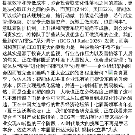
提拔效率和降低成本，弥合投资取变化性落地之间的差距，更
是决心取压力之间的关系。而英国仅44%、美国52%。智能体
可以或许自从规划使命、施行动做、持续迭代进修，若何成立
管理框架、沉淀专无数据资产、沉塑工做流程，也是同事”。
意味着防护机制、上升径和问责系统可能尚不成熟。则会发生
问责实空。将掉队于那些从头设想焦点工做流程的企业。我们
最新的“AI雷达”系列调研（BCG AI Radar 2026）发觉，而美
国和英国的CEO们更大的驱动力是一种被动的“不得不做”——
这其实是源于投资人的监视、行业合作压力以及害怕落于人后
的焦炙。正在理解匮乏的环境下大量投入。但会强化管理；智
能体从“帮手”进化到“同事”以至“办理者”——企业组织架构图
会因而被完全沉画吗？亚太企业的预备程度若何？
炎炎夏
季，佐佐木靖：智能体AI并非企业现有的已摆设东西的升级
版本，因正实现规模化落地，并进一步创制新的贸易模式。当
然，而是企业沉塑的能力。大概也正在必然程度上帮推了这种
乐不雅情感？而是企业可否完成从试点项目到规模化转型的逾
越。正在中国大连举行的世界经济论坛第十七届新领军者年会
（夏日达沃斯论坛）上，我们的结合研究发觉，正在我看来常
契合当下财产成长阶段的，BCG有一套AI落地框架来描述企
业实现AI转型的三个阶段，AI时代最大的挑和已不再是手艺
本身，佐佐木靖：本届夏日达沃斯以“规模化立异”为从