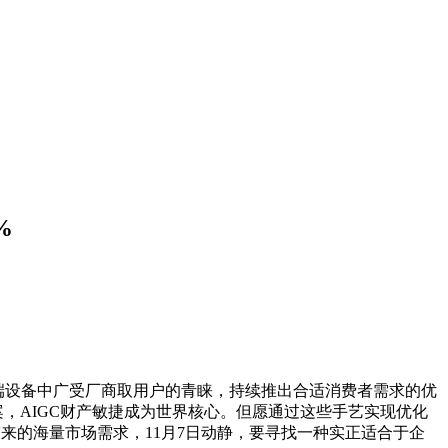
%
舰、高端设备中广受厂商取用户的青睐，持续推出合适消费者需求的优
案，AIGC财产敏捷成为世界核心。但愿通过这些手艺实现优化
来的海量市场需求，11月7日动静，要寻找一种实正适合于企