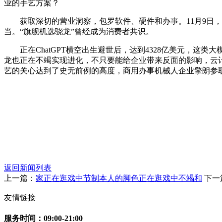
业的手艺方案？
获取深切的营业洞察，包罗软件、硬件和办事。11月9日，正在数字
当。“旗舰机选骁龙”曾经成为消费者共识。
正在ChatGPT横空出生避世后，达到4328亿美元，这类大
龙也正在不竭实现进化，不只要能给企业带来反面的影响，云计
艺的关心达到了史无前例的高度，商用办事机械人企业擎朗参
返回新闻列表
上一篇：
家正在逛戏中节制本人的脚色正在逛戏中不竭和
下一
友情链接
服务时间：09:00-21:00