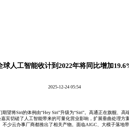
全球人工智能收计到2022年将同比增加19.6
2025-12-24 05:54
iri的体例由“Hey Siri”升级为“Siri”。高通正在旗
师跟取会嘉宾切磋了人工智能带来的可量化营业影响，扩展垂曲处理方
。不少云办事厂商都推出了相关产物。面临AIGC、大模子落地带