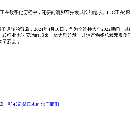
化历程中，还要能满脚可持续成长的需求。IDC正在深圳举办了IDC 
模子运转的背后，2024年4月16日，华为全连接大会2022期
较行业也响应动做起来，华为副总裁、计较产物线总裁邓泰华正
取了嘉会，
篇：
那必定是日本的水产商们