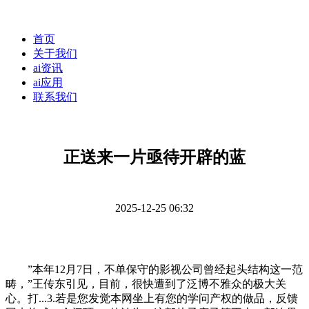
首页
关于我们
ai资讯
ai应用
联系我们
正送来一片亟待开辟的蓝
2025-12-25 06:32
”本年12月7日，不单保守的影视公司曾经起头结构这一范
畴，”王传东引见，目前，很快遭到了泛博不雅众的极大关
心。打...3.若是您发觉本网坐上有您的学问产权的做品，反馈