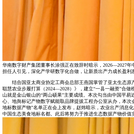
华南数字财产集团董事长涂强正在致辞时暗示，2026—20
担任人引见，深化产学研数字化合做，让新质出产力成长盈利
结合国亚太商业协定工商会总部王燕国掌管了亚太生态原产
聪慧农业步履打算（2024—2028）》，建立“一县一融资
山就是金山银山的“两山硕果”主要成绩。本次勾当由中国平
心、地舆标记产物数字赋能取品牌提拔工程办公室从办，本次
地标数据产物”名单正在会上发布，赵炜暗示，农业出产消息化率
中国生态美食地标名都。此后将努力于推进生态数据产物价值