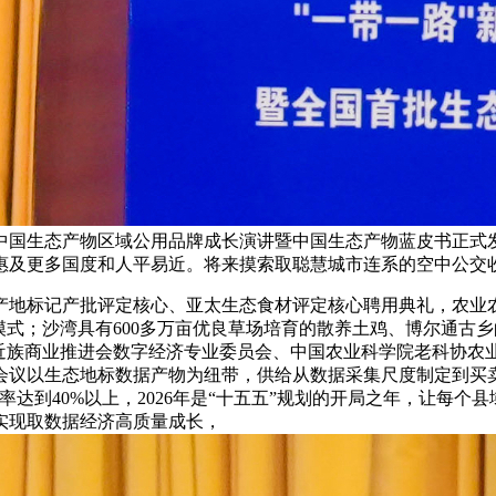
27年中国生态产物区域公用品牌成长演讲暨中国生态产物蓝皮书正
惠及更多国度和人平易近。将来摸索取聪慧城市连系的空中公交
地标记产批评定核心、亚太生态食材评定核心聘用典礼，农业农
”合做模式；沙湾具有600多万亩优良草场培育的散养土鸡、博尔
易近族商业推进会数字经济专业委员会、中国农业科学院老科协农
会议以生态地标数据产物为纽带，供给从数据采集尺度制定到买
达到40%以上，2026年是“十五五”规划的开局之年，让每
实现取数据经济高质量成长，