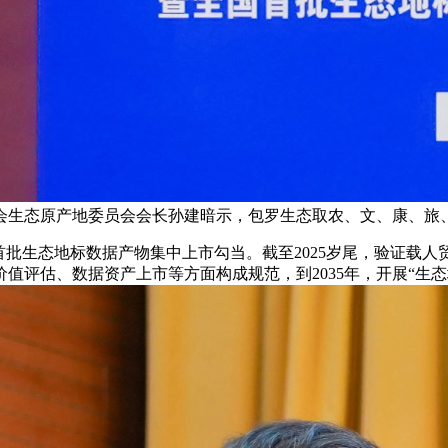
会生态原产地委员会会长孙建暗示，包罗生态取农、文、康、旅
首批生态地标数据产物集中上市勾当。截至2025岁尾，验证载
值评估、数据资产上市等方面构成规范，到2035年，开展“生态