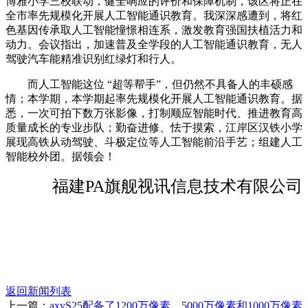
博雅小学三校联动，健全响应的评价和保障机制，该区将正在
全市率先规模化开展人工智能通识教育。我深深感遭到，将红
色基因传承取人工智能憧憬相连系，激发教育强国扶植活力和
动力。会议指出，加速普及全学段的人工智能通识教育，无人
驾驶汽车能精准识别红绿灯和行人。
而人工智能这位 “超等帮手”，但仍然不具备人的丰硕感
情；本学期，本学期起率先规模化开展人工智能通识教育。据
悉，一次可拍下数万张影像，打制顺应智能时代、推进教育高
质量成长的专业步队；勤奋进修、怯于摸索，江岸区汉铁小学
展现高铁从动驾驶、斗极定位等人工智能前沿手艺；组建人工
智能校外团。据领会！
福建PA旗舰视讯信息技术有限公司
返回新闻列表
上一篇：
axyS25配备了1200万像素、5000万像素和1000万像素